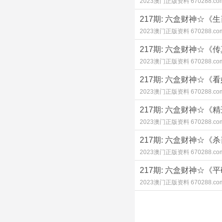
2023澳门正版资料 670288.co
217期: 六盒财神☆《
2023澳门正版资料 670288.co
217期: 六盒财神☆《
2023澳门正版资料 670288.co
217期: 六盒财神☆《
2023澳门正版资料 670288.co
217期: 六盒财神☆《
2023澳门正版资料 670288.co
217期: 六盒财神☆《
2023澳门正版资料 670288.co
217期: 六盒财神☆《
2023澳门正版资料 670288.co