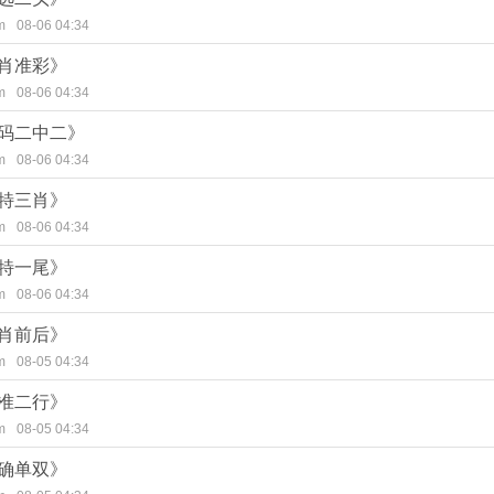
m
08-06 04:34
杀肖准彩》
m
08-06 04:34
平码二中二》
m
08-06 04:34
平特三肖》
m
08-06 04:34
平特一尾》
m
08-06 04:34
生肖前后》
m
08-05 04:34
特准二行》
m
08-05 04:34
准确单双》