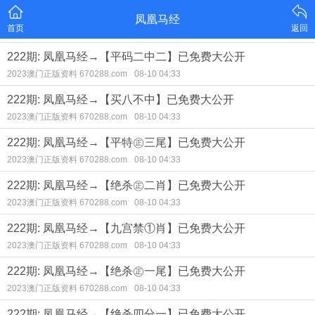
凤凰马经
首页
返回
222期: 凤凰马经→【平码二中二】已免费大公开
2023澳门正版资料 670288.com
08-10 04:33
222期: 凤凰马经→【买八不中】已免费大公开
2023澳门正版资料 670288.com
08-10 04:33
222期: 凤凰马经→【平特㊣三尾】已免费大公开
2023澳门正版资料 670288.com
08-10 04:33
222期: 凤凰马经→【绝杀㊣二肖】已免费大公开
2023澳门正版资料 670288.com
08-10 04:33
222期: 凤凰马经→【九宫禁①肖】已免费大公开
2023澳门正版资料 670288.com
08-10 04:33
222期: 凤凰马经→【绝杀㊣一尾】已免费大公开
2023澳门正版资料 670288.com
08-10 04:33
222期: 凤凰马经→【绝杀四分一】已免费大公开