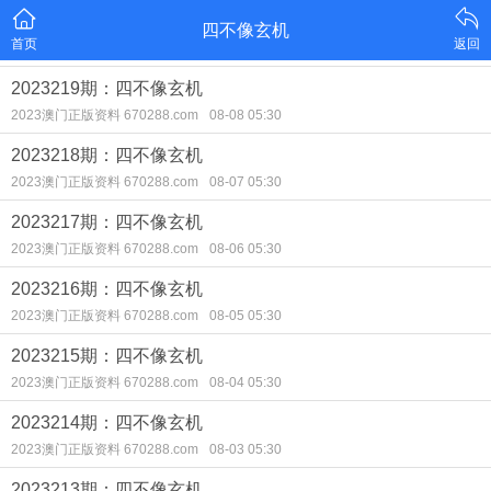
四不像玄机
首页
返回
2023219期：四不像玄机
2023澳门正版资料 670288.com
08-08 05:30
2023218期：四不像玄机
2023澳门正版资料 670288.com
08-07 05:30
2023217期：四不像玄机
2023澳门正版资料 670288.com
08-06 05:30
2023216期：四不像玄机
2023澳门正版资料 670288.com
08-05 05:30
2023215期：四不像玄机
2023澳门正版资料 670288.com
08-04 05:30
2023214期：四不像玄机
2023澳门正版资料 670288.com
08-03 05:30
2023213期：四不像玄机