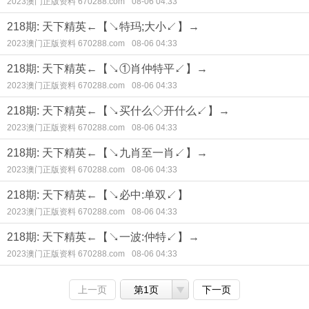
2023澳门正版资料 670288.com
08-06 04:33
218期: 天下精英←【↘特玛;大小↙】→
2023澳门正版资料 670288.com
08-06 04:33
218期: 天下精英←【↘①肖仲特平↙】→
2023澳门正版资料 670288.com
08-06 04:33
218期: 天下精英←【↘买什么◇开什么↙】→
2023澳门正版资料 670288.com
08-06 04:33
218期: 天下精英←【↘九肖至一肖↙】→
2023澳门正版资料 670288.com
08-06 04:33
218期: 天下精英←【↘必中:单双↙】
2023澳门正版资料 670288.com
08-06 04:33
218期: 天下精英←【↘一波:仲特↙】→
2023澳门正版资料 670288.com
08-06 04:33
上一页
第1页
下一页