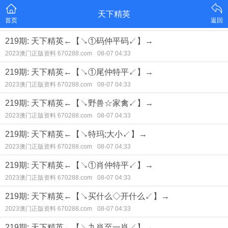
天下精英
首页
返回
219期: 天下精英←【↘①码仲平码↙】→
2023澳门正版资料 670288.com
08-07 04:33
219期: 天下精英←【↘①尾仲特平↙】→
2023澳门正版资料 670288.com
08-07 04:33
219期: 天下精英←【↘野兽☆家禽↙】→
2023澳门正版资料 670288.com
08-07 04:33
219期: 天下精英←【↘特玛;大小↙】→
2023澳门正版资料 670288.com
08-07 04:33
219期: 天下精英←【↘①肖仲特平↙】→
2023澳门正版资料 670288.com
08-07 04:33
219期: 天下精英←【↘买什么◇开什么↙】→
2023澳门正版资料 670288.com
08-07 04:33
219期: 天下精英←【↘九肖至一肖↙】→