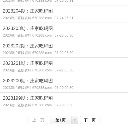
2023澳门正版资料 670288.com
07-26 05:31
2023204期：庄家吃码图
2023澳门正版资料 670288.com
07-24 05:31
2023203期：庄家吃码图
2023澳门正版资料 670288.com
07-23 05:30
2023202期：庄家吃码图
2023澳门正版资料 670288.com
07-22 05:30
2023201期：庄家吃码图
2023澳门正版资料 670288.com
07-21 05:30
2023200期：庄家吃码图
2023澳门正版资料 670288.com
07-20 05:30
2023199期：庄家吃码图
2023澳门正版资料 670288.com
07-19 05:30
上一页
第1页
下一页