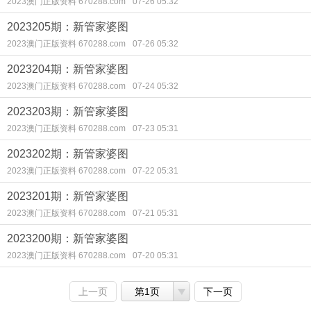
2023澳门正版资料 670288.com
07-26 05:32
2023205期：新管家婆图
2023澳门正版资料 670288.com
07-26 05:32
2023204期：新管家婆图
2023澳门正版资料 670288.com
07-24 05:32
2023203期：新管家婆图
2023澳门正版资料 670288.com
07-23 05:31
2023202期：新管家婆图
2023澳门正版资料 670288.com
07-22 05:31
2023201期：新管家婆图
2023澳门正版资料 670288.com
07-21 05:31
2023200期：新管家婆图
2023澳门正版资料 670288.com
07-20 05:31
上一页
第1页
下一页