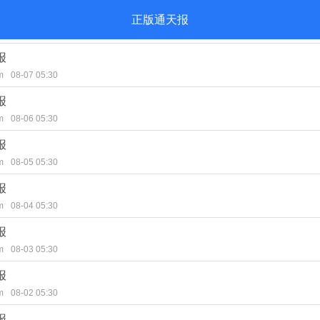
正版通天报
报
m
08-07 05:30
报
m
08-06 05:30
报
m
08-05 05:30
报
m
08-04 05:30
报
m
08-03 05:30
报
m
08-02 05:30
报