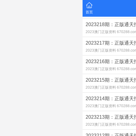
首页
2023218期：正版通天
2023澳门正版资料 670288.co
2023217期：正版通天
2023澳门正版资料 670288.co
2023216期：正版通天
2023澳门正版资料 670288.co
2023215期：正版通天
2023澳门正版资料 670288.co
2023214期：正版通天
2023澳门正版资料 670288.co
2023213期：正版通天
2023澳门正版资料 670288.co
2023212期：正版通天