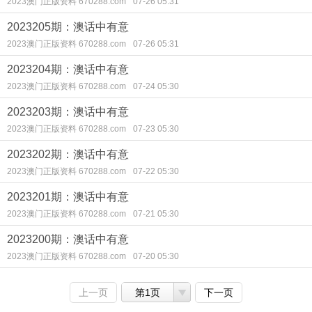
2023澳门正版资料 670288.com
07-26 05:31
2023205期：澳话中有意
2023澳门正版资料 670288.com
07-26 05:31
2023204期：澳话中有意
2023澳门正版资料 670288.com
07-24 05:30
2023203期：澳话中有意
2023澳门正版资料 670288.com
07-23 05:30
2023202期：澳话中有意
2023澳门正版资料 670288.com
07-22 05:30
2023201期：澳话中有意
2023澳门正版资料 670288.com
07-21 05:30
2023200期：澳话中有意
2023澳门正版资料 670288.com
07-20 05:30
上一页
第1页
下一页