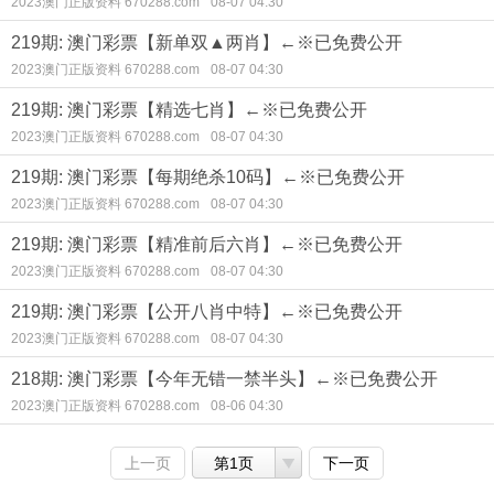
2023澳门正版资料 670288.com
08-07 04:30
219期: 澳门彩票【新单双▲两肖】←※已免费公开
2023澳门正版资料 670288.com
08-07 04:30
219期: 澳门彩票【精选七肖】←※已免费公开
2023澳门正版资料 670288.com
08-07 04:30
219期: 澳门彩票【每期绝杀10码】←※已免费公开
2023澳门正版资料 670288.com
08-07 04:30
219期: 澳门彩票【精准前后六肖】←※已免费公开
2023澳门正版资料 670288.com
08-07 04:30
219期: 澳门彩票【公开八肖中特】←※已免费公开
2023澳门正版资料 670288.com
08-07 04:30
218期: 澳门彩票【今年无错一禁半头】←※已免费公开
2023澳门正版资料 670288.com
08-06 04:30
上一页
第1页
下一页