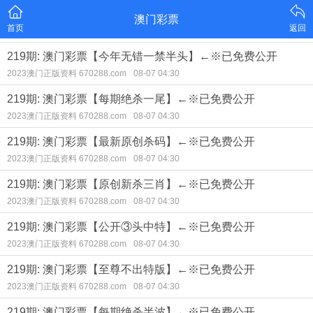
澳门彩票
首页
返回
219期: 澳门彩票【今年无错一禁半头】←※已免费公开
2023澳门正版资料 670288.com
08-07 04:30
219期: 澳门彩票【每期绝杀一尾】←※已免费公开
2023澳门正版资料 670288.com
08-07 04:30
219期: 澳门彩票【最新原创杀码】←※已免费公开
2023澳门正版资料 670288.com
08-07 04:30
219期: 澳门彩票【原创新杀三肖】←※已免费公开
2023澳门正版资料 670288.com
08-07 04:30
219期: 澳门彩票【公开③头中特】←※已免费公开
2023澳门正版资料 670288.com
08-07 04:30
219期: 澳门彩票【至尊不出特版】←※已免费公开
2023澳门正版资料 670288.com
08-07 04:30
219期: 澳门彩票【每期绝杀半波】←※已免费公开