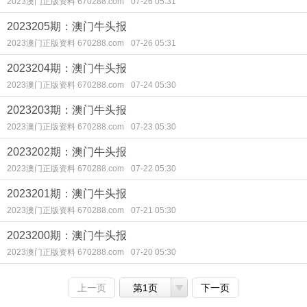
2023澳门正版资料 670288.com
07-26 05:31
2023205期：澳门牛头报
2023澳门正版资料 670288.com
07-26 05:31
2023204期：澳门牛头报
2023澳门正版资料 670288.com
07-24 05:30
2023203期：澳门牛头报
2023澳门正版资料 670288.com
07-23 05:30
2023202期：澳门牛头报
2023澳门正版资料 670288.com
07-22 05:30
2023201期：澳门牛头报
2023澳门正版资料 670288.com
07-21 05:30
2023200期：澳门牛头报
2023澳门正版资料 670288.com
07-20 05:30
上一页
第1页
下一页