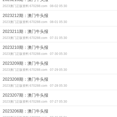
2023澳门正版资料 670288.com
08-02 05:30
2023212期：澳门牛头报
2023澳门正版资料 670288.com
08-01 05:30
2023211期：澳门牛头报
2023澳门正版资料 670288.com
07-31 05:30
2023210期：澳门牛头报
2023澳门正版资料 670288.com
07-30 05:30
2023209期：澳门牛头报
2023澳门正版资料 670288.com
07-29 05:30
2023208期：澳门牛头报
2023澳门正版资料 670288.com
07-28 05:30
2023207期：澳门牛头报
2023澳门正版资料 670288.com
07-27 05:30
2023206期：澳门牛头报