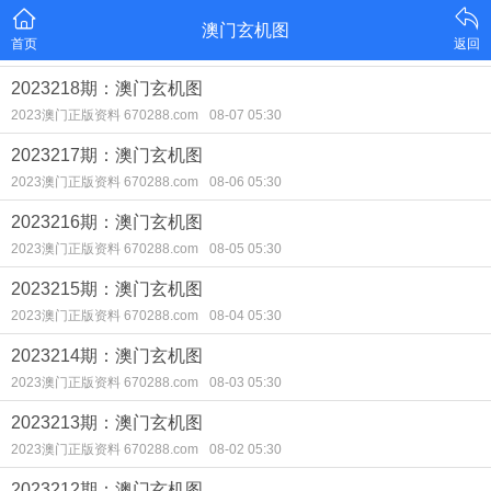
澳门玄机图
首页
返回
2023218期：澳门玄机图
2023澳门正版资料 670288.com
08-07 05:30
2023217期：澳门玄机图
2023澳门正版资料 670288.com
08-06 05:30
2023216期：澳门玄机图
2023澳门正版资料 670288.com
08-05 05:30
2023215期：澳门玄机图
2023澳门正版资料 670288.com
08-04 05:30
2023214期：澳门玄机图
2023澳门正版资料 670288.com
08-03 05:30
2023213期：澳门玄机图
2023澳门正版资料 670288.com
08-02 05:30
2023212期：澳门玄机图