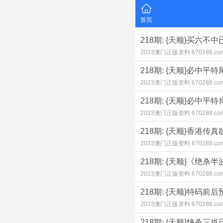
首页
218期: {天顺}买六不中
2023澳门正版资料 670288.co
218期: {天顺}必中平特
2023澳门正版资料 670288.co
218期: {天顺}必中平特
2023澳门正版资料 670288.co
218期: {天顺}香港传
2023澳门正版资料 670288.co
218期: {天顺}《绝杀
2023澳门正版资料 670288.co
218期: {天顺}特码前
2023澳门正版资料 670288.co
218期: {天顺}绝杀三肖