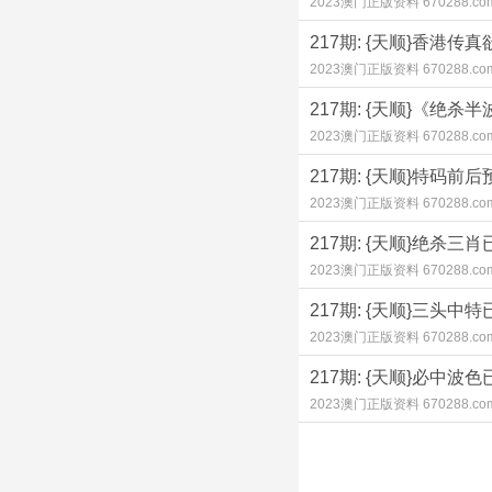
2023澳门正版资料 670288.co
217期: {天顺}香港传
2023澳门正版资料 670288.co
217期: {天顺}《绝杀
2023澳门正版资料 670288.co
217期: {天顺}特码前
2023澳门正版资料 670288.co
217期: {天顺}绝杀三肖
2023澳门正版资料 670288.co
217期: {天顺}三头中
2023澳门正版资料 670288.co
217期: {天顺}必中波色
2023澳门正版资料 670288.co