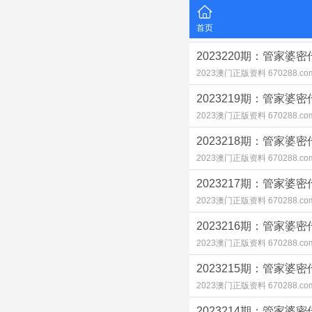
首页
2023220期：管家婆密
2023澳门正版资料 670288.co
2023219期：管家婆密
2023澳门正版资料 670288.co
2023218期：管家婆密
2023澳门正版资料 670288.co
2023217期：管家婆密
2023澳门正版资料 670288.co
2023216期：管家婆密
2023澳门正版资料 670288.co
2023215期：管家婆密
2023澳门正版资料 670288.co
2023214期：管家婆密