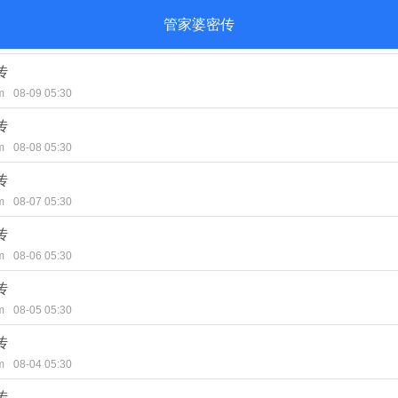
管家婆密传
传
m
08-09 05:30
传
m
08-08 05:30
传
m
08-07 05:30
传
m
08-06 05:30
传
m
08-05 05:30
传
m
08-04 05:30
传